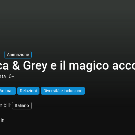
Animazione
ca & Grey e il magico acc
ata: 6+
Animali
Relazioni
Diversità e inclusione
ibili:
Italiano
in