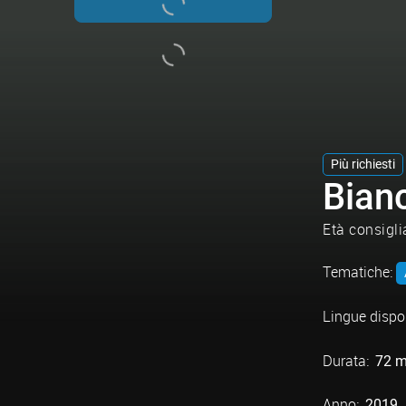
Più richiesti
Bian
Età consigli
Tematiche:
Lingue dispon
Durata:
72 m
Anno:
2019