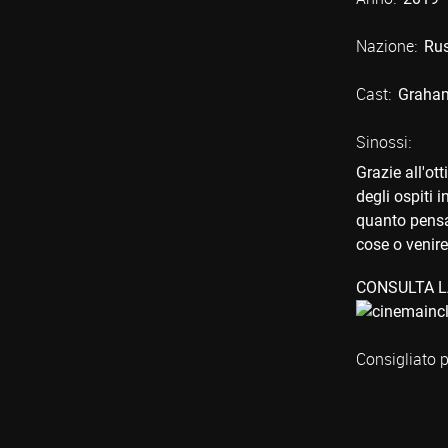
Nazione:
Rus
Cast:
Graham
Sinossi:
Grazie all'ot
degli ospiti 
quanto pensan
cose o venire
CONSULTA L
Consigliato p