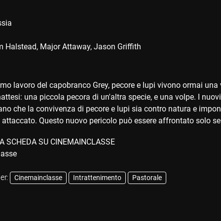
sia
 Halstead
Major Attaway
Jason Griffith
timo lavoro del capobranco Grey, pecore e lupi vivono ormai una 
inattesi: una piccola pecora di un'altra specie, e una volpe. I nuo
o che la convivenza di pecore e lupi sia contro natura e impongo
 attaccato. Questo nuovo pericolo può essere affrontato solo se s
A SCHEDA SU CINEMAINCLASSE
er:
Cinemainclasse
Intrattenimento
Pastorale