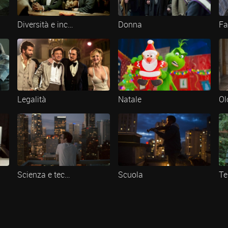
Diversità e inclusione
Donna
Fa
Legalità
Natale
Ol
Scienza e tecnologia
Scuola
Te