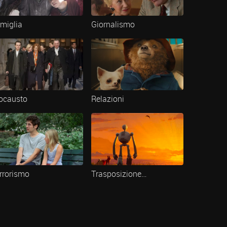
miglia
Giornalismo
ocausto
Relazioni
rrorismo
Trasposizione cinematografica