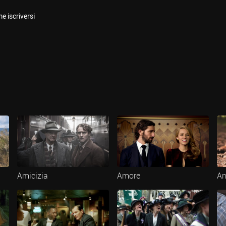
e iscriversi
Amicizia
Amore
An