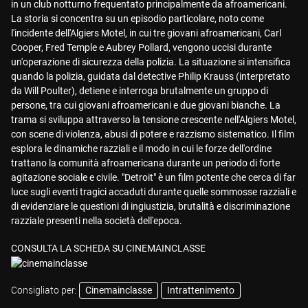
in un club notturno frequentato principalmente da afroamericani.
La storia si concentra su un episodio particolare, noto come
l'incidente dell'Algiers Motel, in cui tre giovani afroamericani, Carl
Cooper, Fred Temple e Aubrey Pollard, vengono uccisi durante
un'operazione di sicurezza della polizia. La situazione si intensifica
quando la polizia, guidata dal detective Philip Krauss (interpretato
da Will Poulter), detiene e interroga brutalmente un gruppo di
persone, tra cui giovani afroamericani e due giovani bianche. La
trama si sviluppa attraverso la tensione crescente nell'Algiers Motel,
con scene di violenza, abusi di potere e razzismo sistematico. Il film
esplora le dinamiche razziali e il modo in cui le forze dell'ordine
trattano la comunità afroamericana durante un periodo di forte
agitazione sociale e civile. "Detroit" è un film potente che cerca di far
luce sugli eventi tragici accaduti durante quelle sommosse razziali e
di evidenziare le questioni di ingiustizia, brutalità e discriminazione
razziale presenti nella società dell'epoca.
CONSULTA LA SCHEDA SU CINEMAINCLASSE
Consigliato per:
Cinemainclasse
Intrattenimento