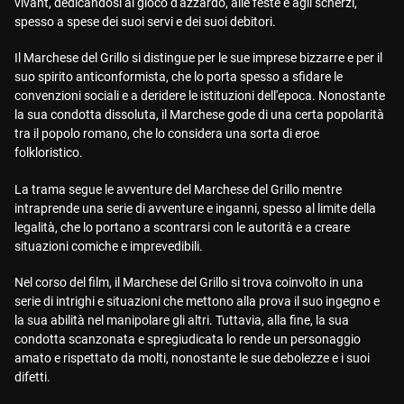
vivant, dedicandosi al gioco d'azzardo, alle feste e agli scherzi,
spesso a spese dei suoi servi e dei suoi debitori.
Il Marchese del Grillo si distingue per le sue imprese bizzarre e per il
suo spirito anticonformista, che lo porta spesso a sfidare le
convenzioni sociali e a deridere le istituzioni dell'epoca. Nonostante
la sua condotta dissoluta, il Marchese gode di una certa popolarità
tra il popolo romano, che lo considera una sorta di eroe
folkloristico.
La trama segue le avventure del Marchese del Grillo mentre
intraprende una serie di avventure e inganni, spesso al limite della
legalità, che lo portano a scontrarsi con le autorità e a creare
situazioni comiche e imprevedibili.
Nel corso del film, il Marchese del Grillo si trova coinvolto in una
serie di intrighi e situazioni che mettono alla prova il suo ingegno e
la sua abilità nel manipolare gli altri. Tuttavia, alla fine, la sua
condotta scanzonata e spregiudicata lo rende un personaggio
amato e rispettato da molti, nonostante le sue debolezze e i suoi
difetti.