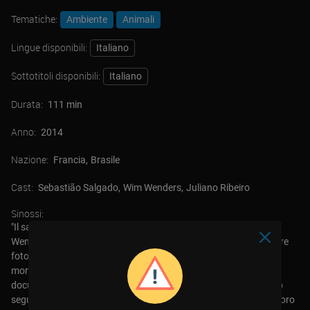
Tematiche:
Ambiente
Animali
Lingue disponibili:
Italiano
Sottotitoli disponibili:
Italiano
Durata:
111 min
Anno:
2014
Nazione:
Francia
Brasile
Cast:
Sebastião Salgado
Wim Wenders
Juliano Ribeiro
Sinossi:
"Il sale della terra" è un documentario del 2014 diretto da Wim
Wenders e Juliano Ribeiro Salgado. Il film è un omaggio al celebre
fotografo brasiliano Sebastião Salgado, conosciuto in tutto il
mondo per i suoi potenti e commoventi lavori fotografici che
documentano la condizione umana. La trama del documentario
segue la carriera di Sebastião Salgado attraverso decenni di lavoro