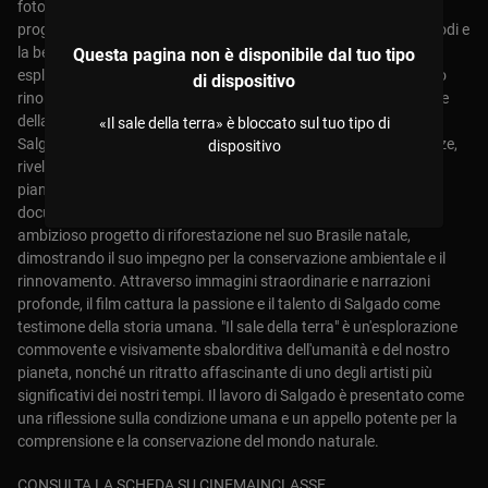
fotografico. Salgado ha viaggiato in oltre cento paesi per i suoi
progetti, documentando eventi storici come guerre, carestie, esodi e
la bellezza del mondo naturale. Le sue fotografie, che spesso
Questa pagina non è disponibile dal tuo tipo
esplorano temi come la povertà, il conflitto e la migrazione, sono
di dispositivo
rinomate per la loro intensità emotiva e la loro profondità. "Il sale
della terra" offre uno sguardo intimo non solo sulle opere di
«Il sale della terra» è bloccato sul tuo tipo di
Salgado, ma anche sulla sua vita personale e sulle sue esperienze,
dispositivo
rivelando come le sue osservazioni della natura umana e del
pianeta abbiano plasmato la sua visione del mondo. Il
documentario include anche il coinvolgimento di Salgado in un
ambizioso progetto di riforestazione nel suo Brasile natale,
dimostrando il suo impegno per la conservazione ambientale e il
rinnovamento. Attraverso immagini straordinarie e narrazioni
profonde, il film cattura la passione e il talento di Salgado come
testimone della storia umana. "Il sale della terra" è un'esplorazione
commovente e visivamente sbalorditiva dell'umanità e del nostro
pianeta, nonché un ritratto affascinante di uno degli artisti più
significativi dei nostri tempi. Il lavoro di Salgado è presentato come
una riflessione sulla condizione umana e un appello potente per la
comprensione e la conservazione del mondo naturale.
CONSULTA LA SCHEDA SU CINEMAINCLASSE