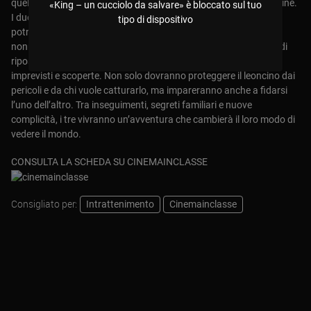
quell’incontro un’occasione per aumentare la sua popolarità online.
«King – un cucciolo da salvare» è bloccato sul tuo
I due fratelli, pur con obiettivi diversi, capiscono presto che non
tipo di dispositivo
potranno cavarsela da soli. Così decidono di coinvolgere il loro
nonno, un uomo che conoscono appena e che vive in una casa di
riposo. Il viaggio che intraprenderanno insieme sarà pieno di
imprevisti e scoperte. Non solo dovranno proteggere il leoncino dai
pericoli e da chi vuole catturarlo, ma impareranno anche a fidarsi
l’uno dell’altro. Tra inseguimenti, segreti familiari e nuove
complicità, i tre vivranno un’avventura che cambierà il loro modo di
vedere il mondo.
CONSULTA LA SCHEDA SU CINEMAINCLASSE
Consigliato per:
Intrattenimento
Cinemainclasse