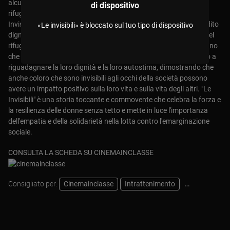
alcune di loro in un progetto speciale. Con l'aiuto delle donne del
di dispositivo
rifugio, Hélène avvia una cooperativa sociale chiamata "Le
Invisibili", dove le donne possono lavorare e guadagnare un reddito
«Le invisibili» è bloccato sul tuo tipo di dispositivo
dignitoso. Il film segue le storie personali di alcune delle donne del
rifugio, ognuna con il proprio passato e le proprie sfide. Man mano
che il progetto "Le Invisibili" prende forma, queste donne iniziano a
riguadagnare la loro dignità e la loro autostima, dimostrando che
anche coloro che sono invisibili agli occhi della società possono
avere un impatto positivo sulla loro vita e sulla vita degli altri. "Le
Invisibili" è una storia toccante e commovente che celebra la forza e
la resilienza delle donne senza tetto e mette in luce l'importanza
dell'empatia e della solidarietà nella lotta contro l'emarginazione
sociale.
CONSULTA LA SCHEDA SU CINEMAINCLASSE
Consigliato per:
Cinemainclasse
Intrattenimento
Pastorale