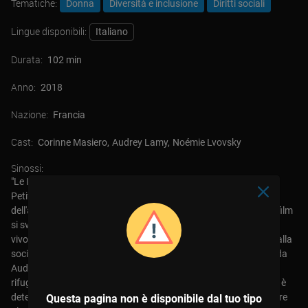
Tematiche:
Donna
Diversità e inclusione
Diritti sociali
Lingue disponibili:
Italiano
Durata:
102 min
Anno:
2018
Nazione:
Francia
Cast:
Corinne Masiero
Audrey Lamy
Noémie Lvovsky
Sinossi:
"Le Invisibili" è un film francese del 2018 diretto da Louis-Julien
Petit. Il film è una commedia drammatica che affronta il tema
dell'assistenza alle donne senza tetto. Ecco una breve trama: Il film
si svolge a Parigi e segue un gruppo di donne senza tetto che
vivono in un rifugio notturno. Queste donne sono emarginate dalla
società e spesso ignorate dalla comunità. Hélène (interpretata da
Audrey Lamy) è una giovane assistente sociale che lavora nel
rifugio e cerca di offrire supporto alle donne senza tetto. Hélène è
determinata a fare di più per queste donne e decide di coinvolgere
Questa pagina non è disponibile dal tuo tipo