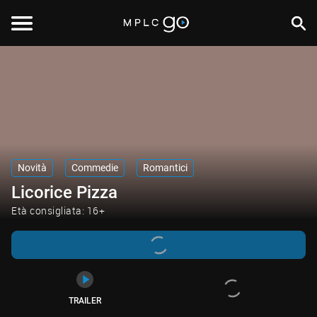
TRAILER
Novità
Commedie
Romantici
Licorice Pizza
Età consigliata: 16+
TRAILER