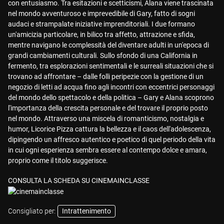
con entusiasmo. Tra esitazioni e scetticismi, Alana viene trascinata
nel mondo avventuroso e imprevedibile di Gary, fatto di sogni
audaci e strampalate iniziative imprenditoriali. I due formano
un'amicizia particolare, in bilico tra affetto, attrazione e sfida,
mentre navigano le complessità del diventare adulti in un'epoca di
grandi cambiamenti culturali. Sullo sfondo di una California in
fermento, tra esplorazioni sentimentali e le surreali situazioni che si
trovano ad affrontare – dalle folli peripezie con la gestione di un
negozio di letti ad acqua fino agli incontri con eccentrici personaggi
del mondo dello spettacolo e della politica – Gary e Alana scoprono
l'importanza della crescita personale e del trovare il proprio posto
nel mondo. Attraverso una miscela di romanticismo, nostalgia e
humor, Licorice Pizza cattura la bellezza e il caos dell'adolescenza,
dipingendo un affresco autentico e poetico di quel periodo della vita
in cui ogni esperienza sembra essere al contempo dolce e amara,
proprio come il titolo suggerisce.
CONSULTA LA SCHEDA SU CINEMAINCLASSE
Consigliato per:
Intrattenimento