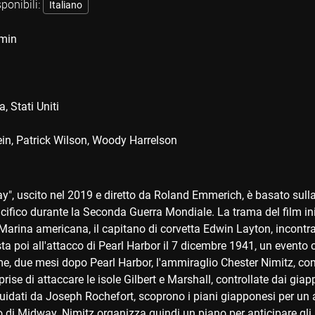
sponibili:
Italiano
min
a
Stati Uniti
ein
Patrick Wilson
Woody Harrelson
ay", uscito nel 2019 e diretto da Roland Emmerich, è basato sulla
cifico durante la Seconda Guerra Mondiale. La trama del film in
 Marina americana, il capitano di corvetta Edwin Layton, incon
sta poi all'attacco di Pearl Harbor il 7 dicembre 1941, un evento ch
e, due mesi dopo Pearl Harbor, l'ammiraglio Chester Nimitz, com
rise di attaccare le isole Gilbert e Marshall, controllate dai giapp
uidati da Joseph Rochefort, scoprono i piani giapponesi per un a
lo di Midway. Nimitz organizza quindi un piano per anticipare gli 