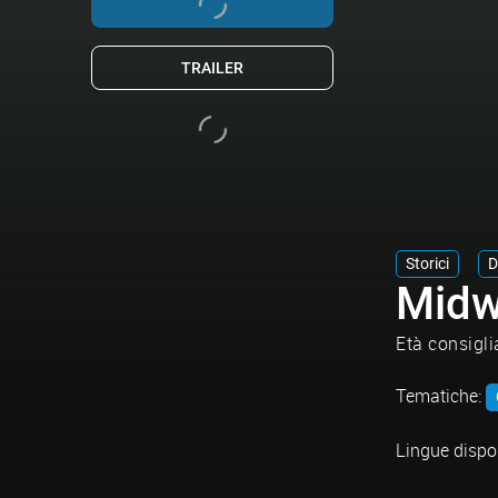
TRAILER
Storici
D
Mid
Età consigli
Tematiche:
Lingue dispon