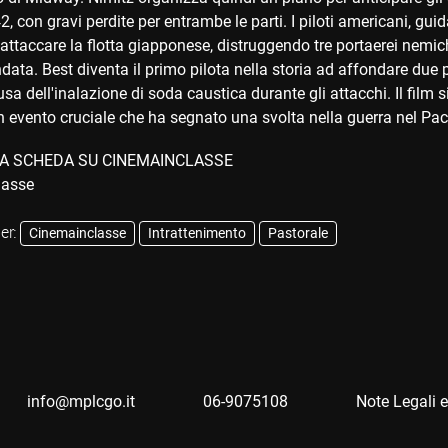
, con gravi perdite per entrambe le parti. I piloti americani, gu
e attaccare la flotta giapponese, distruggendo tre portaerei ne
ndata. Best diventa il primo pilota nella storia ad affondare due 
sa dell'inalazione di soda caustica durante gli attacchi. Il film 
 evento cruciale che ha segnato una svolta nella guerra nel Pacif
A SCHEDA SU CINEMAINCLASSE
er:
Cinemainclasse
Intrattenimento
Pastorale
info@mplcgo.it
06-9075108
Note Legali e