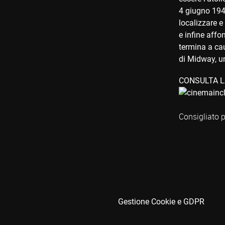
4 giugno 1942
localizzare 
e infine affo
termina a cau
di Midway, un
CONSULTA L
Consigliato p
Gestione Cookie e GDPR