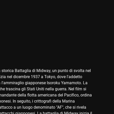
 storica Battaglia di Midway, un punto di svolta nel
izia nel dicembre 1937 a Tokyo, dove l'addetto
tra l'ammiraglio giapponese Isoroku Yamamoto. La
e trascina gli Stati Uniti nella guerra. Nel film si
andante della flotta americana del Pacifico, ordina
onesi. In seguito, i crittografi della Marina
ttacco a un luogo denominato "AF", che si rivela
attacchi giapponesi. La battaglia di Midway inizia il