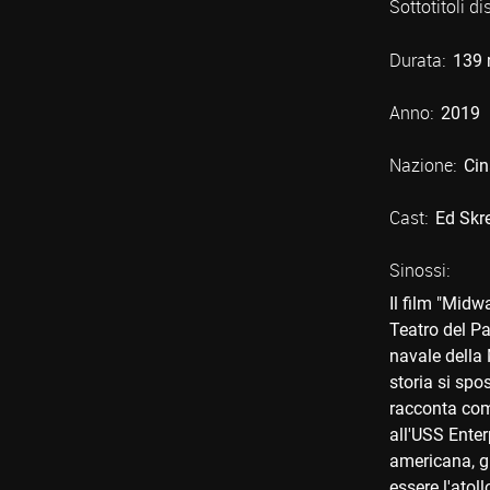
Sottotitoli di
Durata:
139 
Anno:
2019
Nazione:
Cin
Cast:
Ed Skr
Sinossi:
Il film "Midw
Teatro del Pa
navale della
storia si spo
racconta com
all'USS Enterp
americana, g
essere l'atol