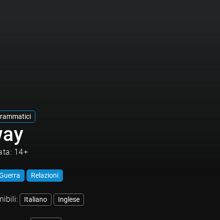
rammatici
way
ata: 14+
Guerra
Relazioni
ibili:
Italiano
Inglese