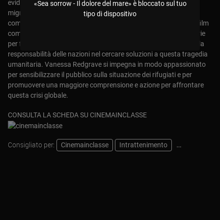
evidenziando le tragedie umane che si verificano lungo la rotta
«Sea sorrow - Il dolore del mare» è bloccato sul tuo
migratoria e sottolineando la necessità di una risposta più
tipo di dispositivo
compassionevole e solidale da parte delle nazioni sviluppate. Il film
combina interviste, immagini d'archivio e letture di opere letterarie
per fornire una prospettiva completa sulla crisi dei rifugiati e sulla
responsabilità delle nazioni nel cercare soluzioni a questa tragedia
umanitaria. Vanessa Redgrave si impegna in modo appassionato
per sensibilizzare il pubblico sulla situazione dei rifugiati e per
promuovere una maggiore comprensione e azione per affrontare
questa crisi globale.
CONSULTA LA SCHEDA SU CINEMAINCLASSE
Consigliato per:
Cinemainclasse
Intrattenimento
Pastorale