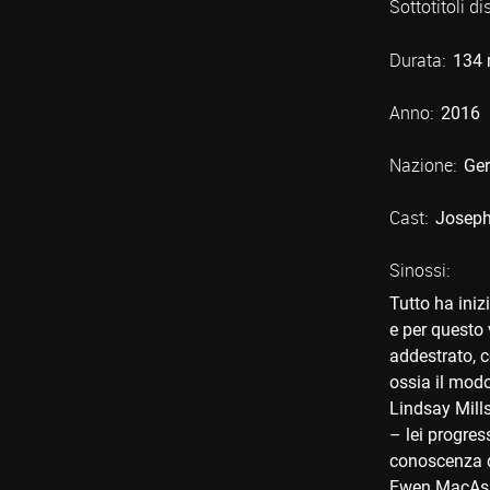
Sottotitoli di
Durata:
134 
Anno:
2016
Nazione:
Ge
Cast:
Joseph
Sinossi:
Tutto ha iniz
e per questo 
addestrato, c
ossia il modo
Lindsay Mills
– lei progres
conoscenza di
Ewen MacAskil