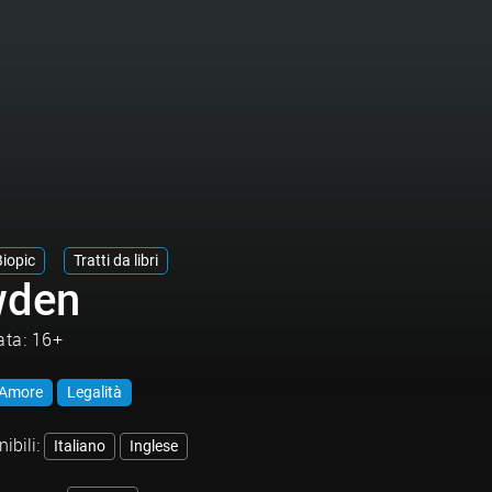
Biopic
Tratti da libri
wden
ata: 16+
Amore
Legalità
ibili:
Italiano
Inglese