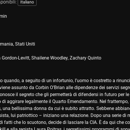
sponibili:
Italiano
min
rmania
Stati Uniti
 Gordon-Levitt
Shailene Woodley
Zachary Quinto
io quando, a seguito di un infortunio, l’uomo è costretto a rinuncia
viene assunto da Corbin O’Brian alle dipendenze dei servizi segre
onosce il segreto che gli permetterà di difendersi in futuro per le 
 di aggirare legalmente il Quarto Emendamento. Nel frattempo, g
, una bellissima donna da cui è subito attratto. Sebbene abbiano
sista, lui patriottico – iniziano una relazione. Dopo una serie di
 fatti che lo scuotono, decide di lasciare la CIA. È da qui che c
l e alla regista Laura Poitras, i segretissimi programmi di sorve