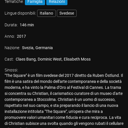
Tematiche:
Famiglia
Relazioni
Lingue disponibili:
Italiano
Svedese
Durata:
146 min
Anno:
2017
Nazione:
Svezia
Germania
Cast:
Claes Bang
Dominic West
Elisabeth Moss
Sinossi:
"The Square" è un film svedese del 2017 diretto da Ruben Östlund. Il
film è una satira del mondo dell'arte contemporanea e della società
moderna, e ha vinto la Palma d'Oro al Festival di Cannes. La trama
si concentra su Christian, il carismatico curatore di un museo d'arte
contemporanea a Stoccolma. Christian è un uomo di successo,
rispettato nel suo campo, e sta preparando il lancio di una nuova
installazione intitolata "The Square", un'opera che mira a
promuovere valori umanitari come fiducia e cura reciproca. La vita
di Christian subisce una svolta quando gli vengono rubati il cellulare