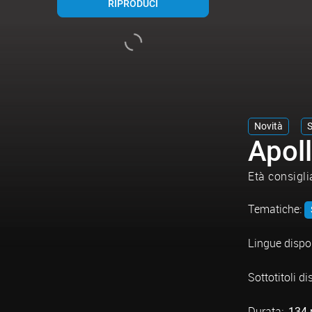
RIPRODUCI
Novità
S
Apol
Età consigli
Tematiche:
Lingue dispon
Sottotitoli di
Durata:
134 