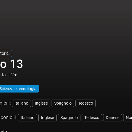
torici
lo 13
ata: 12+
Scienza e tecnologia
ibili:
Italiano
Inglese
Spagnolo
Tedesco
sponibili:
Italiano
Inglese
Spagnolo
Tedesco
Danese
No
min