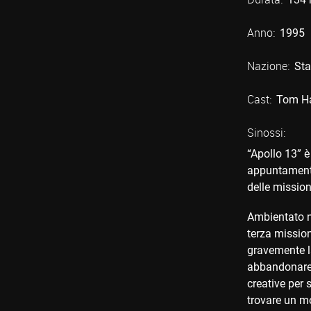
Anno:
1995
Nazione:
Sta
Cast:
Tom H
Sinossi:
“Apollo 13” è
appuntamento 
delle mission
Ambientato ne
terza mission
gravemente la
abbandonare l
creative per 
trovare un mo