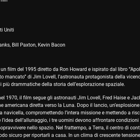
ti Uniti
anks
Bill Paxton
Kevin Bacon
 un film del 1995 diretto da Ron Howard e ispirato dal libro “Apol
mancato” di Jim Lovell, l’astronauta protagonista della vicenda,
i più drammatiche della storia dell’esplorazione spaziale.
l 1970, il film segue gli astronauti Jim Lovell, Fred Haise e Jac
e americana diretta verso la Luna. Dopo il lancio, un’esplosion
 navicella, compromettendo l’intera missione e mettendo a rischi
’idea dell’allunaggio, i tre uomini devono affrontare condizioni 
sopravvivere nello spazio. Nel frattempo, a Terra, il centro di co
do sicuro per riportarli a casa. In un clima di crescente tension