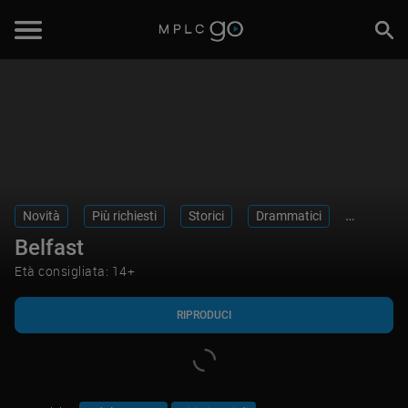
RIPRODUCI
Novità
Più richiesti
Storici
Drammatici
Biopic
Belfast
Età consigliata: 14+
RIPRODUCI