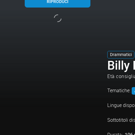
RIPRODUCI
Drammatici
Billy 
Età consigli
Tematiche:
Lingue dispon
Sottotitoli di
Durata:
106 