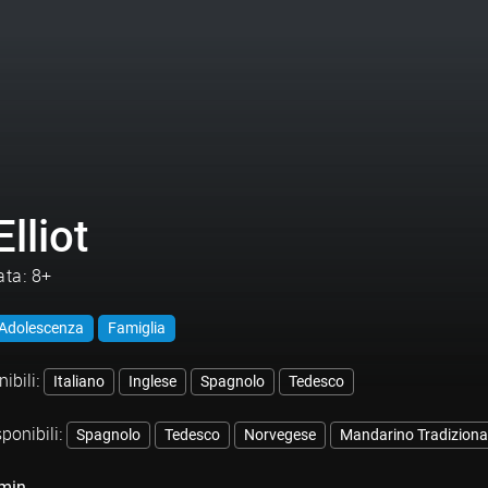
Elliot
ata: 8+
Adolescenza
Famiglia
ibili:
Italiano
Inglese
Spagnolo
Tedesco
sponibili:
Spagnolo
Tedesco
Norvegese
Mandarino Tradiziona
min