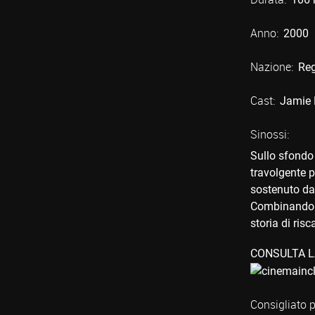
Anno:
2000
Nazione:
Reg
Cast:
Jamie 
Sinossi:
Sullo sfondo 
travolgente p
sostenuto da 
Combinando i
storia di ris
CONSULTA L
Consigliato p