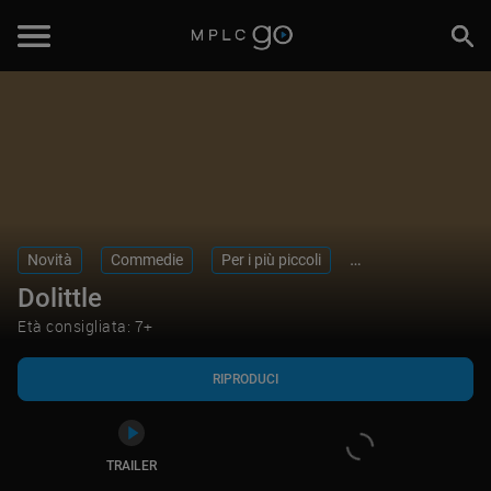
RIPRODUCI
TRAILER
Novità
Commedie
Per i più piccoli
Tratti da libri
Dolittle
Età consigliata: 7+
RIPRODUCI
TRAILER