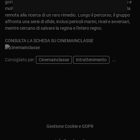
gorilla inseguitore di colpi, un'oca sboccata, un'autentica struzzo e
molti altri, Dolittle intraprende un viaggio pericoloso verso un'isola
remota alla ricerca di un raro rimedio. Lungo il percorso, il gruppo
affronta una serie di sfide, inclusi pericoli marini, rivali e avversari,
mentre cercano di salvare la regina e l'intero regno.
CONSULTA LA SCHEDA SU CINEMAINCLASSE
Consigliato per:
Cinemainclasse
Intrattenimento
Pastorale
Gestione Cookie e GDPR