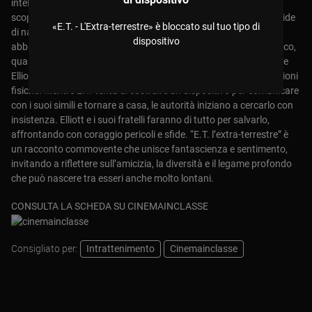
intelligente, sensibile e spesso incompreso dagli adulti. Elliott
scopre la creatura e, colpito dalla sua dolcezza e stranezza, decide
«E.T. - L'Extra-terrestre» è bloccato sul tuo tipo di
di nasconderla e di prendersene cura. Lo battezza E.T.,
dispositivo
abbreviazione di “extra-terrestre”. Tra i due nasce un legame unico,
quasi magico, capace di superare le barriere del linguaggio: E.T. e
Elliott iniziano a condividere pensieri, emozioni e persino sensazioni
fisiche. Mentre E.T. tenta di costruire un dispositivo per comunicare
con i suoi simili e tornare a casa, le autorità iniziano a cercarlo con
insistenza. Elliott e i suoi fratelli faranno di tutto per salvarlo,
affrontando con coraggio pericoli e sfide. “E.T. l’extra-terrestre” è
un racconto commovente che unisce fantascienza e sentimento,
invitando a riflettere sull’amicizia, la diversità e il legame profondo
che può nascere tra esseri anche molto lontani.
CONSULTA LA SCHEDA SU CINEMAINCLASSE
Consigliato per:
Intrattenimento
Cinemainclasse