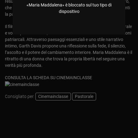
resurrezione. Rifiutata dagli altri discepoli, in particolare da Pietro,
«Maria Maddalena» è bloccato sul tuo tipo di
che non ne accetta l’autorevolezza, Maria sceglie di portare avanti
dispositivo
la parola del Messia con la propria voce.
Il film riscrive la figura di Maria Maddalena come discepola centrale
e voce spirituale libera, mettendo in discussione secoli di narrazioni
patriarcali. Attraverso paesaggi essenziali e uno stile narrativo
intimo, Garth Davis propone una riflessione sulla fede, il silenzio,
l’ascolto e il potere del cambiamento interiore. Maria Maddalena è il
ritratto di una donna che trova la propria libertà nel seguire una
verità più profonda.
CONSULTA LA SCHEDA SU CINEMAINCLASSE
Consigliato per:
Cinemainclasse
Pastorale