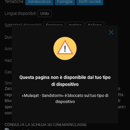
Tematiche:
Adolescenza
Famiglia
Diritti sociali
Lingue disponibili:
Urdu
Sottotitoli disponibili:
Francese
Inglese
Italiano
Spagnolo
Durata:
20 min
Anno:
2021
Nazione:
Italia
Cast:
Parizae Fatima
Hamza Mushtaq
Nabila Khan
Ayesha Shoaib
Questa pagina non è disponibile dal tuo tipo
Sinossi:
di dispositivo
Zara, una studentessa di Karachi (Pakistan), condivide con il suo
ragazzo virtuale un video con una danza sensuale, ma lui la ricatta.
«Mulaqat - Sandstorm» è bloccato sul tuo tipo di
Bloccata tra il comportamento manipolatore di lui e il desiderio di
dispositivo
sperimentare l’amore a modo suo, Zara cerca la forza per superare i
confini della società patriarcale.
CONSULTA LA SCHEDA SU CINEMAINCLASSE