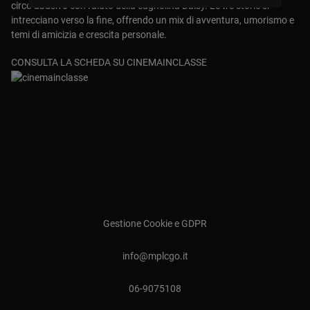
circo abusivo con l'aiuto della cagnolina Daisy. Le tre storie si
intrecciano verso la fine, offrendo un mix di avventura, umorismo e
temi di amicizia e crescita personale.
CONSULTA LA SCHEDA SU CINEMAINCLASSE
Gestione Cookie e GDPR
info@mplcgo.it
06-9075108