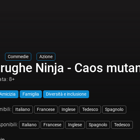
Commedie
Azione
arughe Ninja - Caos muta
ata: 8+
Amicizia
Famiglia
Diversità e inclusione
ibili:
Italiano
Francese
Inglese
Tedesco
Spagnolo
sponibili:
Italiano
Francese
Inglese
Spagnolo
Tedesco
in