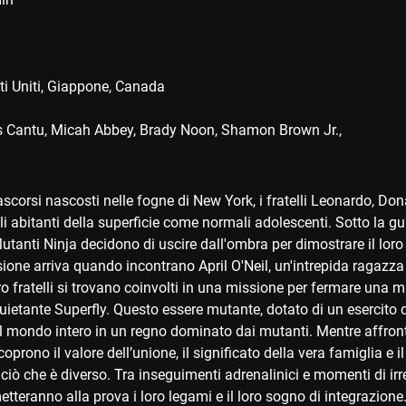
ti Uniti
Giappone
Canada
s Cantu
Micah Abbey
Brady Noon
Shamon Brown Jr.,
scorsi nascosti nelle fogne di New York, i fratelli Leonardo, Do
li abitanti della superficie come normali adolescenti. Sotto la gui
tanti Ninja decidono di uscire dall'ombra per dimostrare il loro 
ione arriva quando incontrano April O'Neil, un'intrepida ragazza 
tro fratelli si trovano coinvolti in una missione per fermare una 
uietante Superfly. Questo essere mutante, dotato di un esercito 
il mondo intero in un regno dominato dai mutanti. Mentre affront
oprono il valore dell’unione, il significato della vera famiglia e 
iò che è diverso. Tra inseguimenti adrenalinici e momenti di irresi
 metteranno alla prova i loro legami e il loro sogno di integrazion