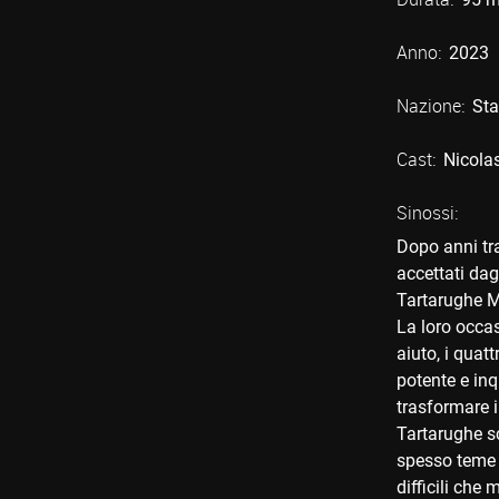
Anno:
2023
Nazione:
Sta
Cast:
Nicola
Sinossi:
Dopo anni tra
accettati dag
Tartarughe Mu
La loro occas
aiuto, i quat
potente e inq
trasformare 
Tartarughe sc
spesso teme c
difficili che